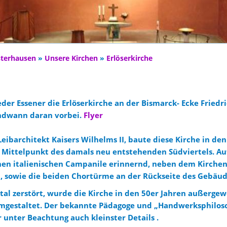
sterhausen
»
Unsere Kirchen
»
Erlöserkirche
der Essener die Erlöserkirche an der Bismarck- Ecke Friedr
ndwann daran vorbei.
Flyer
eibarchitekt Kaisers Wilhelms II, baute diese Kirche in de
 Mittelpunkt des damals neu entstehenden Südviertels. Auff
nen italienischen Campanile erinnernd, neben dem Kirchen
t, sowie die beiden Chortürme an der Rückseite des Gebäud
tal zerstört, wurde die Kirche in den 50er Jahren außerge
mgestaltet. Der bekannte Pädagoge und „Handwerksphilos
r unter Beachtung auch kleinster Details .