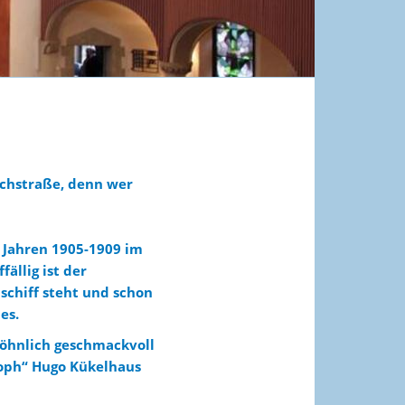
ichstraße, denn wer
n Jahren 1905-1909 im
ällig ist der
schiff steht und schon
es.
wöhnlich geschmackvoll
oph“ Hugo Kükelhaus