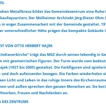
EIL
hohen Metallkreuz bildet das Gemeindezentrum eine Ruhe-I
kaufsquartiers. Der Mülheimer Architekt Jörg-Dieter Ohm (
 in enger Zusammenarbeit mit der Gemeinde gestaltet. 197
er unterschiedlicher Höhe prägen das kompakte Gebäude 
NST VON OTTO HERBERT HAJEK
ndianerkirche“ trägt das MGZ durch seinen lebendig in Ge
rm mit geometrischen Figuren. Der Turm wurde vom bede
jek (1927 bis 2005) gestaltet. Die Farbfiguren sind spieler
 und doch aufeinander bezogen. Die Farben wiederholen s
en Licht und Leben in das ruhige Innere des Kirchenraume
nen und außen sprechen den ganzen Menschen an. Sie berü
ufmerken, Freuen und Nachdenken an.
A DES ZENTRUMS