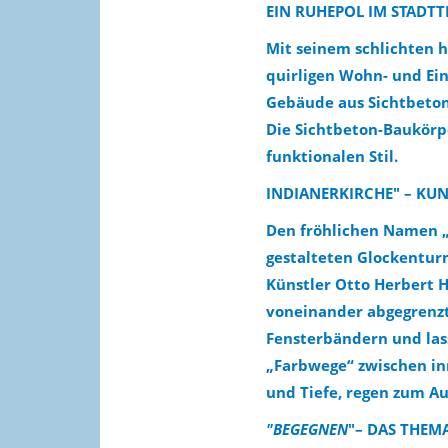
EIN RUHEPOL IM STADTT
Mit seinem schlichten 
quirligen Wohn- und Ein
Gebäude aus Sichtbeton
Die Sichtbeton-Baukörp
funktionalen Stil.
INDIANERKIRCHE" – KU
Den fröhlichen Namen „I
gestalteten Glockentu
Künstler Otto Herbert Ha
voneinander abgegrenzt
Fensterbändern und lass
„Farbwege“ zwischen in
und Tiefe, regen zum A
"BEGEGNEN
"– DAS THEM