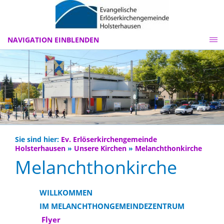
NAVIGATION EINBLENDEN
Sie sind hier:
Ev. Erlöserkirchengemeinde
Holsterhausen
»
Unsere Kirchen
»
Melanchthonkirche
Melanchthonkirche
WILLKOMMEN
IM MELANCHTHONGEMEINDEZENTRUM
.
Flyer