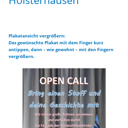
Holsterhausen
..
Plakatansicht vergrößern:
Das gewünschte Plakat mit dem Finger kurz
antippen, dann – wie gewohnt – mit den Fingern
vergrößern.